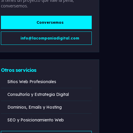
Si tenés un proyecto que vale la pena,
conversemos.
Conversemos
info@lacompaniadigital.com
Otros servicios
Sitios Web Profesionales
Consultoría y Estrategia Digital
Dominios, Emails y Hosting
SEO y Posicionamiento Web