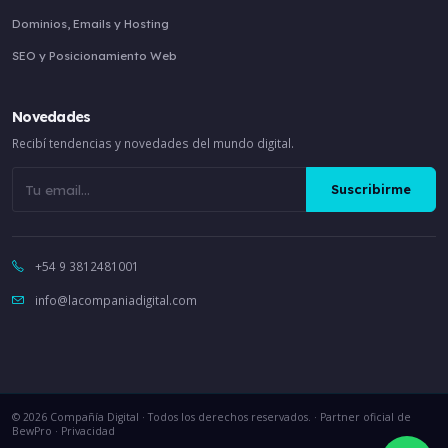
Dominios, Emails y Hosting
SEO y Posicionamiento Web
Novedades
Recibí tendencias y novedades del mundo digital.
Suscribirme
+54 9 3812481001
info@lacompaniadigital.com
© 2026
Compañía Digital
· Todos los derechos reservados. · Partner oficial de
BewPro
·
Privacidad