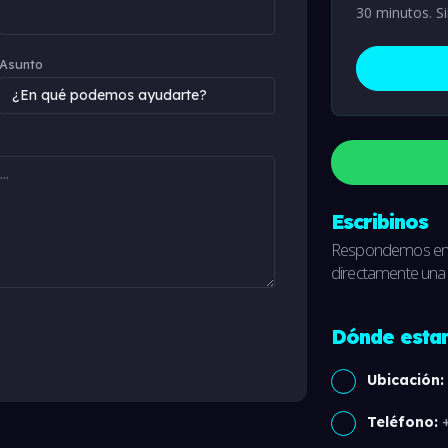
30 minutos. S
Asunto
Escribinos
Respondemos en m
directamente una 
Dónde esta
Ubicación:
Teléfono:
+