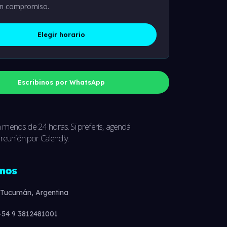
in compromiso.
Elegir horario
Escribinos por WhatsApp
enos de 24 horas. Si preferís, agendá
reunión por Calendly.
mos
Tucumán, Argentina
54 9 3812481001